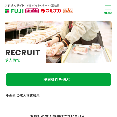
フジ求人サイト
アルバイト・パート・正社員
MENU
R
E
C
R
U
I
T
求人情報
検索条件を選ぶ
その他 の求人検索結果
お探しの求人情報はございません。