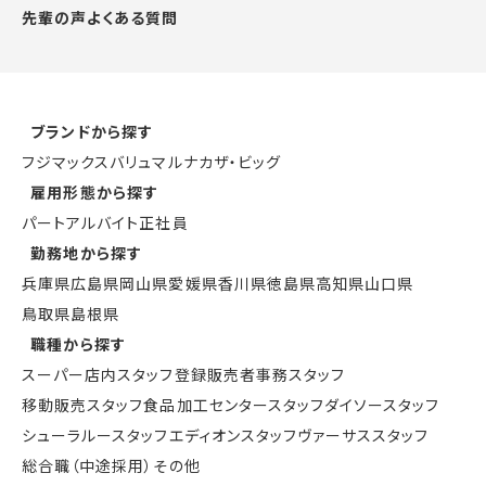
先輩の声
よくある質問
ブランドから探す
フジ
マックスバリュ
マルナカ
ザ・ビッグ
雇用形態から探す
パート
アルバイト
正社員
勤務地から探す
兵庫県
広島県
岡山県
愛媛県
香川県
徳島県
高知県
山口県
鳥取県
島根県
職種から探す
スーパー店内スタッフ
登録販売者
事務スタッフ
移動販売スタッフ
食品加工センタースタッフ
ダイソースタッフ
シューラルースタッフ
エディオンスタッフ
ヴァーサススタッフ
総合職（中途採用）
その他