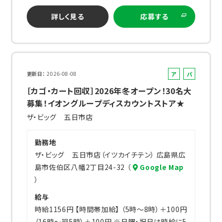
詳しく見る
応募する
ア
パ
更新日
2026-08-08
ル
ー
［カゴ・カート回収］2026年冬オープン！30名大
バ
ト
募集！イオングループディスカウントストア★
イ
ザ・ビッグ 五日市店
ト
勤務地
ザ・ビッグ 五日市店（イツカイチテン） 広島県広
島市佐伯区八幡2丁目24-32 （
Google Map
）
給与
時給1156円 【時間帯加給】 （5時～8時）＋100円
（16時～翌5時）＋100円 ※日曜・祝日は時給に5