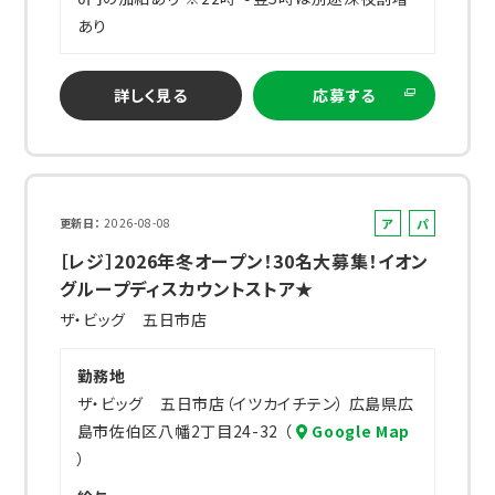
あり
詳しく見る
応募する
ア
パ
更新日
2026-08-08
ル
ー
［レジ］2026年冬オープン！30名大募集！イオン
バ
ト
グループディスカウントストア★
イ
ザ・ビッグ 五日市店
ト
勤務地
ザ・ビッグ 五日市店（イツカイチテン） 広島県広
島市佐伯区八幡2丁目24-32 （
Google Map
）