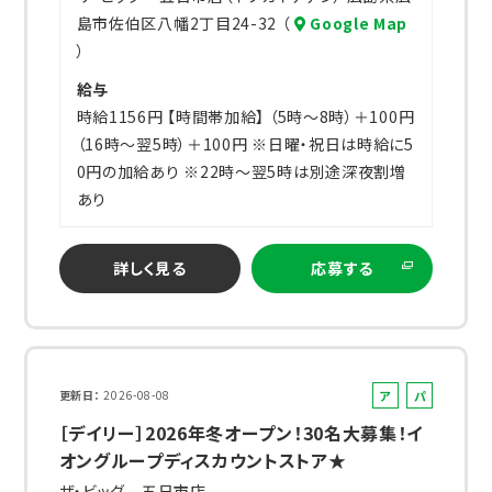
島市佐伯区八幡2丁目24-32 （
Google Map
）
給与
時給1156円 【時間帯加給】 （5時～8時）＋100円
（16時～翌5時）＋100円 ※日曜・祝日は時給に5
0円の加給あり ※22時～翌5時は別途深夜割増
あり
詳しく見る
応募する
ア
パ
更新日
2026-08-08
ル
ー
［デイリー］2026年冬オープン！30名大募集！イ
バ
ト
オングループディスカウントストア★
イ
ザ・ビッグ 五日市店
ト