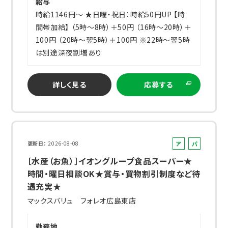
給与
時給1146円～ ★日曜・祝日：時給50円UP 【時
間帯加給】 （5時～8時）＋50円 （16時～20時）＋
100円 （20時～翌5時）＋100円 ※22時～翌5時
は別途深夜割増あり
詳しく見る
応募する
ア
パ
更新日
2026-08-08
ル
ー
［水産（お魚）］イオングループ食品スーパー★
バ
ト
時間・曜日相談OK★賞与・買物割引制度など待
イ
遇充実★
ト
マックスバリュ フォレオ広島東店
勤務地