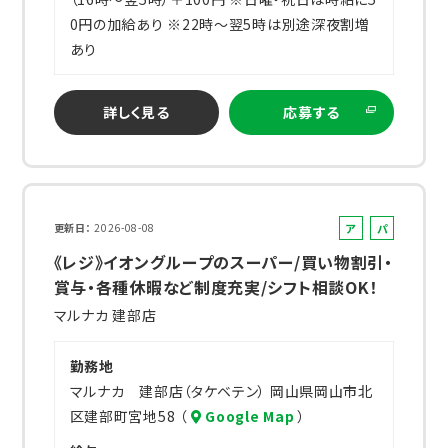
0円の加給あり ※22時～翌5時は別途深夜割増
あり
詳しく見る
応募する
ア
パ
更新日
2026-08-08
ル
ー
《レジ》イオングループのスーパー/買い物割引・
バ
ト
賞与・各種休暇など制度充実/シフト相談OK！
イ
マルナカ 建部店
ト
勤務地
マルナカ 建部店（タケベテン） 岡山県岡山市北
区建部町宮地58 （
Google Map
）