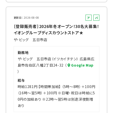
ア
パ
更新日
2026-08-08
ル
ー
［登録販売者］2026年冬オープン！30名大募集！
バ
ト
イオングループディスカウントストア★
イ
ザ・ビッグ 五日市店
ト
勤務地
ザ・ビッグ 五日市店（イツカイチテン） 広島県広
島市佐伯区八幡2丁目24-32 （
Google Map
）
給与
時給1281円 【時間帯加給】 （5時～8時）＋100円
（16時～翌5時）＋100円 ※日曜・祝日は時給に5
0円の加給あり ※22時～翌5時は別途深夜割増
あり