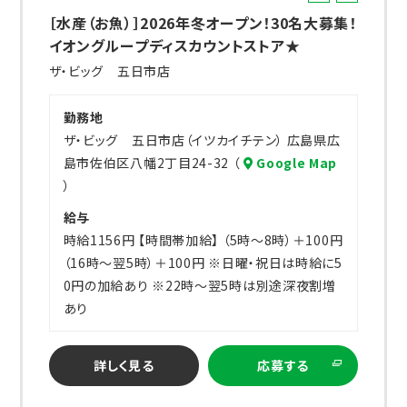
ル
ー
［水産（お魚）］2026年冬オープン！30名大募集！
バ
ト
イオングループディスカウントストア★
イ
ザ・ビッグ 五日市店
ト
勤務地
ザ・ビッグ 五日市店（イツカイチテン） 広島県広
島市佐伯区八幡2丁目24-32 （
Google Map
）
給与
時給1156円 【時間帯加給】 （5時～8時）＋100円
（16時～翌5時）＋100円 ※日曜・祝日は時給に5
0円の加給あり ※22時～翌5時は別途深夜割増
あり
詳しく見る
応募する