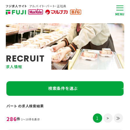
フジ求人サイト
アルバイト・パート・正社員
MENU
R
E
C
R
U
I
T
求人情報
検索条件を選ぶ
パート の求人検索結果
286
1
>
≫
件
1～10件を表示