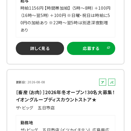
給与
時給1156円 【時間帯加給】 （5時～8時）＋100円
（16時～翌5時）＋100円 ※日曜・祝日は時給に5
0円の加給あり ※22時～翌5時は別途深夜割増
あり
詳しく見る
応募する
ア
パ
更新日
2026-08-08
ル
ー
［畜産（お肉）］2026年冬オープン！30名大募集！
バ
ト
イオングループディスカウントストア★
イ
ザ・ビッグ 五日市店
ト
勤務地
ザ・ビッグ 五日市店（イツカイチテン） 広島県広