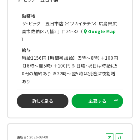
勤務地
ザ・ビッグ 五日市店（イツカイチテン） 広島県広
島市佐伯区八幡2丁目24-32 （
Google Map
）
給与
時給1156円 【時間帯加給】 （5時～8時）＋100円
（16時～翌5時）＋100円 ※日曜・祝日は時給に5
0円の加給あり ※22時～翌5時は別途深夜割増
あり
詳しく見る
応募する
ア
パ
更新日
2026-08-08