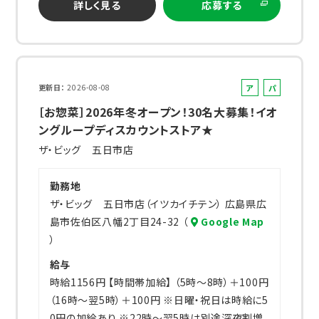
詳しく見る
応募する
ア
パ
更新日
2026-08-08
ル
ー
［お惣菜］2026年冬オープン！30名大募集！イオ
バ
ト
ングループディスカウントストア★
イ
ザ・ビッグ 五日市店
ト
勤務地
ザ・ビッグ 五日市店（イツカイチテン） 広島県広
島市佐伯区八幡2丁目24-32 （
Google Map
）
給与
時給1156円 【時間帯加給】 （5時～8時）＋100円
（16時～翌5時）＋100円 ※日曜・祝日は時給に5
0円の加給あり ※22時～翌5時は別途深夜割増