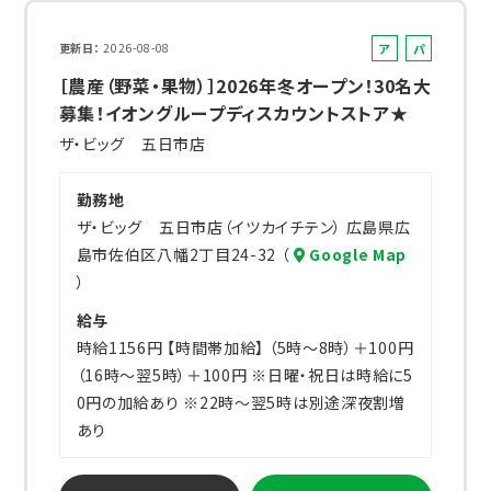
ア
パ
更新日
2026-08-08
ル
ー
［農産（野菜・果物）］2026年冬オープン！30名大
バ
ト
募集！イオングループディスカウントストア★
イ
ザ・ビッグ 五日市店
ト
勤務地
ザ・ビッグ 五日市店（イツカイチテン） 広島県広
島市佐伯区八幡2丁目24-32 （
Google Map
）
給与
時給1156円 【時間帯加給】 （5時～8時）＋100円
（16時～翌5時）＋100円 ※日曜・祝日は時給に5
0円の加給あり ※22時～翌5時は別途深夜割増
あり