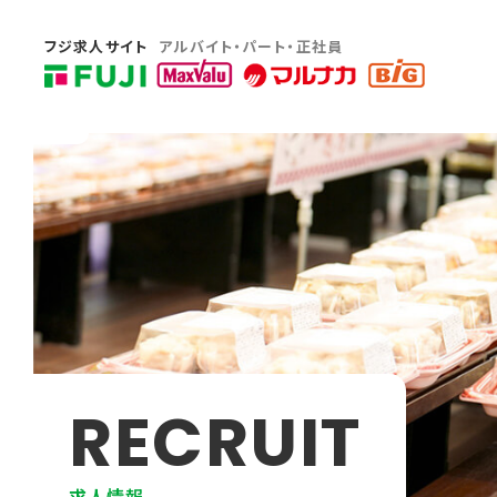
フジ求人サイト
アルバイト・パート・正社員
R
E
C
R
U
I
T
求人情報